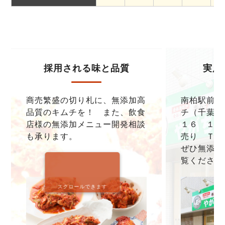
採用される味と品質
実店
商売繁盛の切り札に、無添加高
南柏駅前本
品質のキムチを！ また、飲食
チ（千葉県
店様の無添加メニュー開発相談
１６ １F
も承ります。
売り ＴＥＬ0
ぜひ無添加
覧ください
スクロールできます