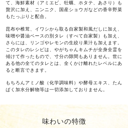
て、海鮮素材（アミエビ、牡蠣、ホタテ、あさり）も
贅沢に加え、ニンニク、国産ショウガなどの香辛野菜
もたっぷりと配合。
昆布や椎茸、イワシから取る自家製和風だしに加え、
味噌や醤油ベースの別タレ（すべて自家製）も加え、
さらには、リンゴやレモンの生絞り果汁も加えます。
このタレのレシピは、やがちゃんキムチが全身全霊を
傾けて作ったもので、寸分の隙間もありません。世に
ある他の全てのタレとは、全くかけ離れたレベルにあ
ると断言できます。
もちろんアミノ酸（化学調味料）や酵母エキス、たん
ぱく加水分解物等は一切添加しておりません。
味わいの特徴