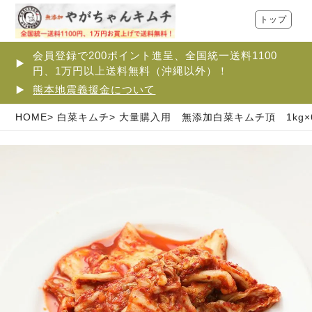
トップ
会員登録で200ポイント進呈、全国統一送料1100
円、1万円以上送料無料（沖縄以外）！
熊本地震義援金について
HOME
白菜キムチ
大量購入用 無添加白菜キムチ頂 1kg×6