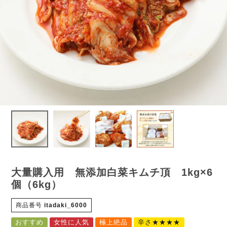
大量購入用 無添加白菜キムチ頂 1kg×6
個（6kg）
商品番号
itadaki_6000
おすすめ
女性に人気
極上絶品
辛さ★★★★