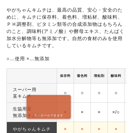
やがちゃんキムチは、最高の品質、安心・安全のた
めに、キムチに保存料、着色料、増粘材、酸味料、
ＰＨ調整剤、ビタミン類等の合成添加物はもちろん
のこと、調味料(アミノ酸）や酵母エキス、たんぱく
加水分解物等も無添加です。自然の食材のみを使用
しているキムチです。
○…使用 ×…無添加
保存料
着色料
増粘剤
酸味料
調
スーパー用
○
○
○
○
某キムチ
生協用某
×
×
×
×/○
無添加キムチ
スクロールできます
やがちゃんキムチ
×
×
×
×