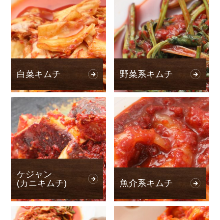
白菜キムチ
野菜系キムチ
ケジャン
(カニキムチ)
魚介系キムチ