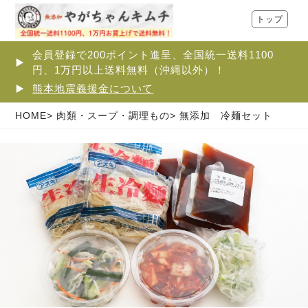
トップ
会員登録で200ポイント進呈、全国統一送料1100
円、1万円以上送料無料（沖縄以外）！
熊本地震義援金について
HOME
肉類・スープ・調理もの
無添加 冷麺セット