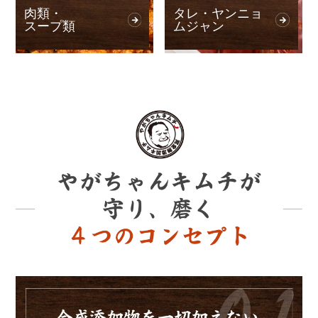
肉類・
タレ・ヤンニョ
スープ類
ムジャン