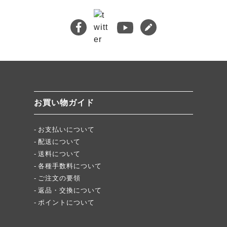
熊本地震義援金について
キムチバイキングはお得です！
牡蠣ジュルカレー、絶品中の絶品!
絶品チャーシュー、おすすめ！
無添加キムチスパイス」ふりキム、大好評！
「頂・その先」圧倒的美味！
お買い物ガイド
★当店キムチが免疫に良い理由
お支払いについて
配送について
送料について
各種手数料について
ご注文の要領
返品・交換について
ポイントについて