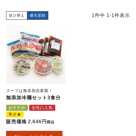
1
件中
1
-
1
件表示
並び替え
優先度順
スープは無添加自家製！
無添加冷麺セット3食分
おすすめ
女性に人気
辛さ★
販売価格
2,646
税込