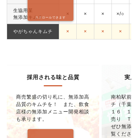
生協用某
×
×
×
×/○
無添加キムチ
スクロールできます
やがちゃんキムチ
×
×
×
×
採用される味と品質
実店
商売繁盛の切り札に、無添加高
南柏駅前本
品質のキムチを！ また、飲食
チ（千葉県
店様の無添加メニュー開発相談
１６ １F
も承ります。
売り ＴＥＬ0
ぜひ無添加
覧ください