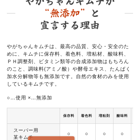
やがちゃんキムチは、最高の品質、安心・安全のた
めに、キムチに保存料、着色料、増粘材、酸味料、
ＰＨ調整剤、ビタミン類等の合成添加物はもちろん
のこと、調味料(アミノ酸）や酵母エキス、たんぱく
加水分解物等も無添加です。自然の食材のみを使用
しているキムチです。
○…使用 ×…無添加
保存料
着色料
増粘剤
酸味料
調
スーパー用
○
○
○
○
某キムチ