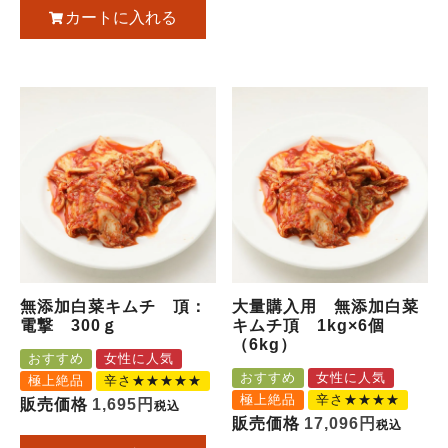
カートに入れる
無添加白菜キムチ 頂：
大量購入用 無添加白菜
電撃 300ｇ
キムチ頂 1kg×6個
（6kg）
おすすめ
女性に人気
おすすめ
女性に人気
極上絶品
辛さ★★★★★
極上絶品
辛さ★★★★
販売価格
1,695
税込
販売価格
17,096
税込