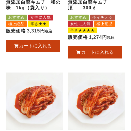
無添加白菜キムチ 和の
無添加白菜キムチ
味 1kg（袋入り）
頂 300ｇ
おすすめ
女性に人気
おすすめ
今イチオシ
極上絶品
辛さ★★
女性に人気
極上絶品
辛さ★★★★
販売価格
3,315
税込
販売価格
1,274
税込
カートに入れる
カートに入れる