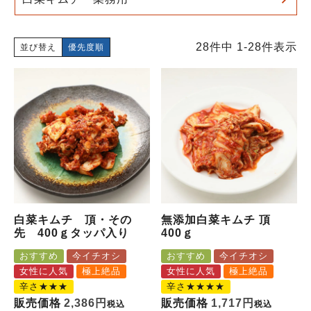
28
件中
1
-
28
件表示
並び替え
優先度順
白菜キムチ 頂・その
無添加白菜キムチ 頂
先 400ｇタッパ入り
400ｇ
おすすめ
今イチオシ
おすすめ
今イチオシ
女性に人気
極上絶品
女性に人気
極上絶品
辛さ★★★
辛さ★★★★
販売価格
2,386
販売価格
1,717
税込
税込