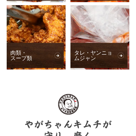
肉類・
タレ・ヤンニョ
スープ類
ムジャン