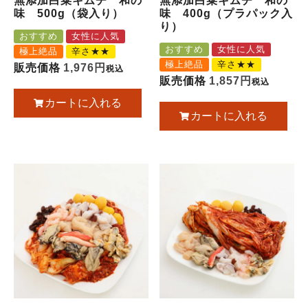
無添加白菜キムチ 和の
無添加白菜キムチ 和の
味 500g（袋入り）
味 400g（プラパック入
り）
おすすめ
女性に人気
おすすめ
女性に人気
極上絶品
辛さ★★
極上絶品
辛さ★★
販売価格
1,976
税込
販売価格
1,857
税込
カートに入れる
カートに入れる