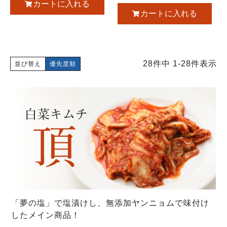
カートに入れる
カートに入れる
28
件中
1
-
28
件表示
並び替え
優先度順
「夢の塩」で塩漬けし、無添加ヤンニョムで味付け
したメイン商品！