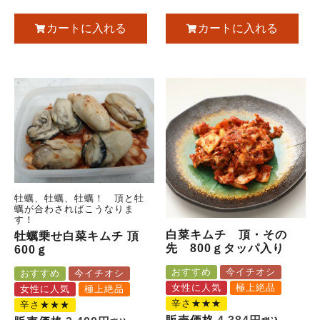
カートに入れる
カートに入れる
牡蠣、牡蠣、牡蠣！ 頂と牡
蠣が合わさればこうなりま
す！
白菜キムチ 頂・その
牡蠣乗せ白菜キムチ 頂
先 800ｇタッパ入り
600ｇ
おすすめ
今イチオシ
おすすめ
今イチオシ
女性に人気
極上絶品
女性に人気
極上絶品
辛さ★★★
辛さ★★★