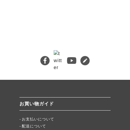
🔍 検索
熊本地震義援金について
キムチバイキングはお得です！
牡蠣ジュルカレー、絶品中の絶品!
絶品チャーシュー、おすすめ！
無添加キムチスパイス」ふりキム、大好評！
「頂・その先」圧倒的美味！
お買い物ガイド
★当店キムチが免疫に良い理由
お支払いについて
配送について