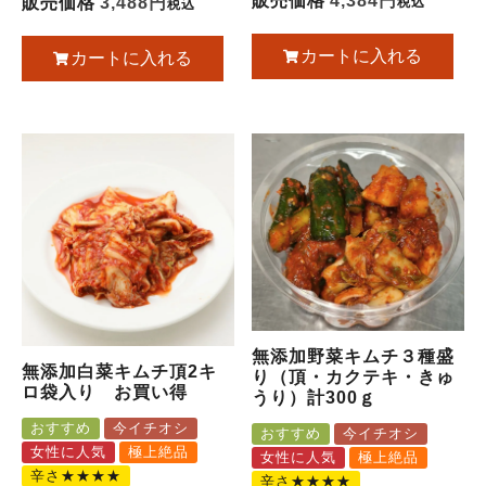
販売価格
4,384
販売価格
3,488
税込
税込
カートに入れる
カートに入れる
無添加野菜キムチ３種盛
無添加白菜キムチ頂2キ
り（頂・カクテキ・きゅ
ロ袋入り お買い得
うり）計300ｇ
おすすめ
今イチオシ
おすすめ
今イチオシ
女性に人気
極上絶品
女性に人気
極上絶品
辛さ★★★★
辛さ★★★★