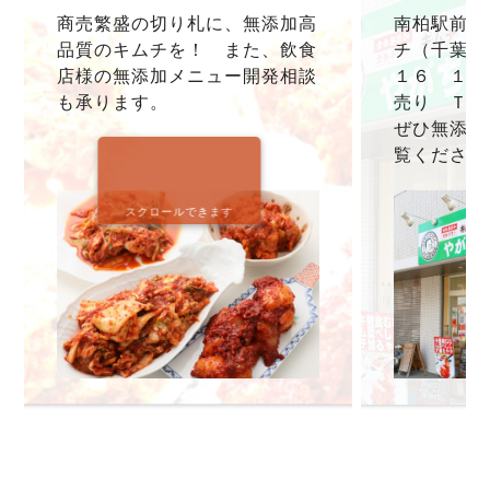
商売繁盛の切り札に、無添加高
南柏駅前本
品質のキムチを！ また、飲食
チ（千葉県
店様の無添加メニュー開発相談
１６ １F
も承ります。
売り ＴＥＬ0
ぜひ無添加
覧ください
スクロールできます