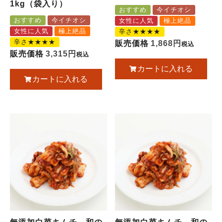
1kg（袋入り）
おすすめ
今イチオシ
おすすめ
今イチオシ
女性に人気
極上絶品
女性に人気
極上絶品
辛さ★★★★
辛さ★★★★
販売価格
1,868
税込
販売価格
3,315
税込
カートに入れる
カートに入れる