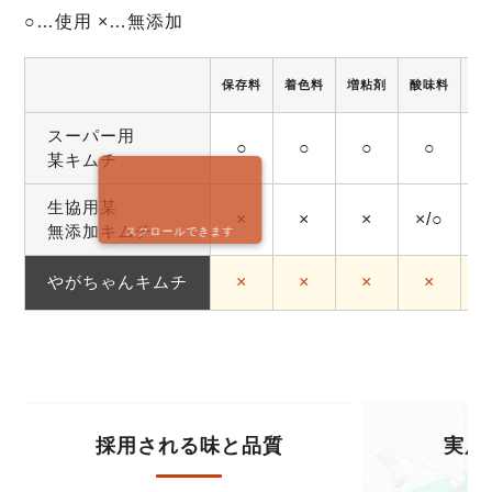
○…使用 ×…無添加
保存料
着色料
増粘剤
酸味料
調
スーパー用
○
○
○
○
某キムチ
生協用某
×
×
×
×/○
無添加キムチ
スクロールできます
やがちゃんキムチ
×
×
×
×
採用される味と品質
実店