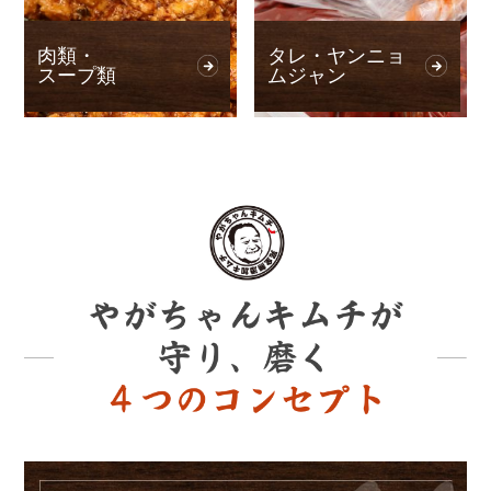
肉類・
タレ・ヤンニョ
スープ類
ムジャン