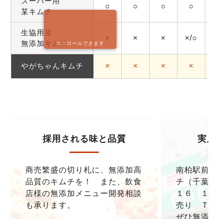
スーパー用
○
○
○
○
某キムチ
生協用某
×
×
×
×/○
無添加キムチ
スクロールできます
やがちゃんキムチ
×
×
×
×
採用される味と品質
実店
商売繁盛の切り札に、無添加高
南柏駅前本
品質のキムチを！ また、飲食
チ（千葉県
店様の無添加メニュー開発相談
１６ １F
も承ります。
売り ＴＥＬ0
ぜひ無添加