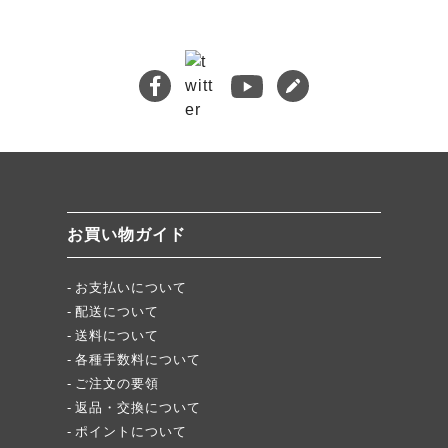
🔍 検索
熊本地震義援金について
キムチバイキングはお得です！
牡蠣ジュルカレー、絶品中の絶品!
絶品チャーシュー、おすすめ！
無添加キムチスパイス」ふりキム、大好評！
「頂・その先」圧倒的美味！
お買い物ガイド
★当店キムチが免疫に良い理由
お支払いについて
配送について
送料について
各種手数料について
ご注文の要領
返品・交換について
ポイントについて