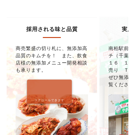
採用される味と品質
実店
商売繁盛の切り札に、無添加高
南柏駅前本
品質のキムチを！ また、飲食
チ（千葉県
店様の無添加メニュー開発相談
１６ １F
も承ります。
売り ＴＥＬ0
ぜひ無添加
覧ください
スクロールできます