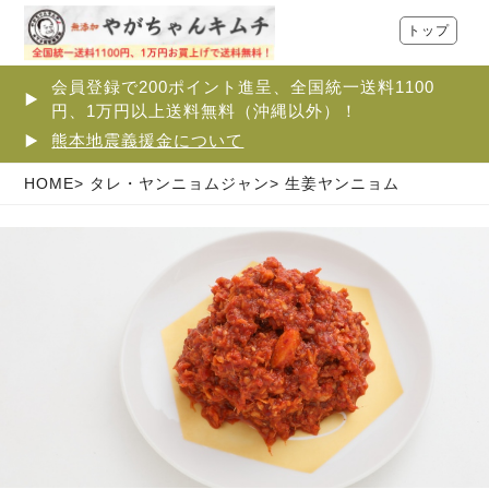
トップ
会員登録で200ポイント進呈、全国統一送料1100
円、1万円以上送料無料（沖縄以外）！
熊本地震義援金について
HOME
タレ・ヤンニョムジャン
生姜ヤンニョム