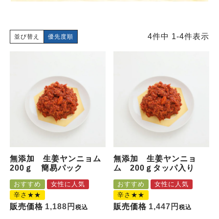
4
件中
1
-
4
件表示
並び替え
優先度順
無添加 生姜ヤンニョム
無添加 生姜ヤンニョ
200ｇ 簡易パック
ム 200ｇタッパ入り
おすすめ
女性に人気
おすすめ
女性に人気
辛さ★★
辛さ★★
販売価格
1,188
販売価格
1,447
税込
税込