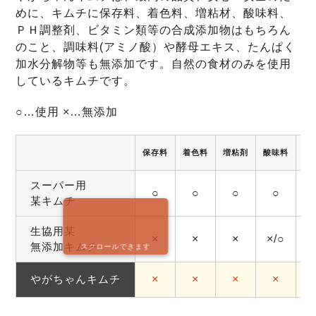
めに、キムチに保存料、着色料、増粘材、酸味料、
ＰＨ調整剤、ビタミン類等の合成添加物はもちろん
のこと、調味料(アミノ酸）や酵母エキス、たんぱく
加水分解物等も無添加です。自然の食材のみを使用
しているキムチです。
○…使用 ×…無添加
保存料
着色料
増粘剤
酸味料
調
スーパー用
○
○
○
○
某キムチ
生協用某
×
×
×
×/○
無添加キムチ
スクロールできます
やがちゃんキムチ
×
×
×
×