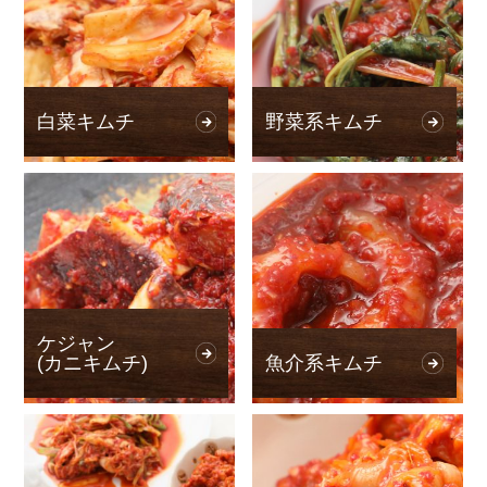
白菜キムチ
野菜系キムチ
ケジャン
(カニキムチ)
魚介系キムチ