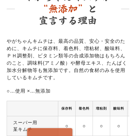
やがちゃんキムチは、最高の品質、安心・安全のた
めに、キムチに保存料、着色料、増粘材、酸味料、
ＰＨ調整剤、ビタミン類等の合成添加物はもちろん
のこと、調味料(アミノ酸）や酵母エキス、たんぱく
加水分解物等も無添加です。自然の食材のみを使用
しているキムチです。
○…使用 ×…無添加
保存料
着色料
増粘剤
酸味料
調
スーパー用
○
○
○
○
某キムチ