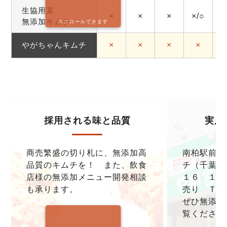
生協用某
×
×
×
×/○
無添加キムチ
スクロールできます
やがちゃんキムチ
×
×
×
×
採用される味と品質
実店
商売繁盛の切り札に、無添加高
南柏駅前本
品質のキムチを！ また、飲食
チ（千葉県
店様の無添加メニュー開発相談
１６ １F
も承ります。
売り ＴＥＬ0
ぜひ無添加
覧ください