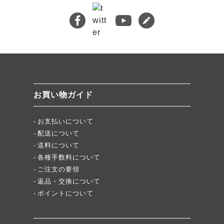
熊本地震義援金について
キムチバイキングはお得です！
牡蠣ジュルカレー、絶品中の絶品!
絶品チャーシュー、おすすめ！
無添加キムチスパイス」ふりキム、大好評！
「頂・その先」圧倒的美味！
お買い物ガイド
★当店キムチが免疫に良い理由
お支払いについて
配送について
送料について
各種手数料について
ご注文の要領
返品・交換について
ポイントについて