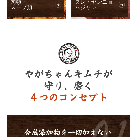
肉類・
タレ・ヤンニョ
スープ類
ムジャン