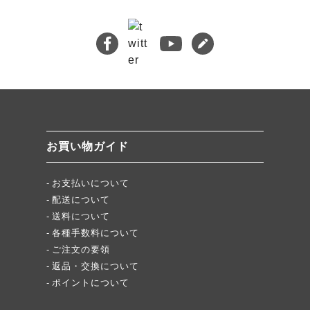
熊本地震義援金について
キムチバイキングはお得です！
牡蠣ジュルカレー、絶品中の絶品!
絶品チャーシュー、おすすめ！
無添加キムチスパイス」ふりキム、大好評！
「頂・その先」圧倒的美味！
お買い物ガイド
★当店キムチが免疫に良い理由
お支払いについて
配送について
送料について
各種手数料について
ご注文の要領
返品・交換について
ポイントについて