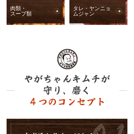
肉類・
タレ・ヤンニョ
スープ類
ムジャン