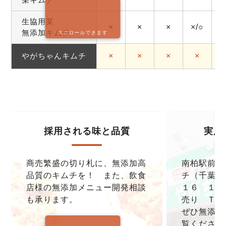
生協用某
×
×
×
×/○
無添加キムチ
スクロールできます
やがちゃんキムチ
×
×
×
×
採用される味と品質
実店
商売繁盛の切り札に、無添加高
南柏駅前本
品質のキムチを！ また、飲食
チ（千葉県
店様の無添加メニュー開発相談
１６ １F
も承ります。
売り ＴＥＬ0
ぜひ無添加
覧ください