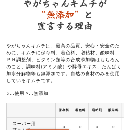
やがちゃんキムチは、最高の品質、安心・安全のた
めに、キムチに保存料、着色料、増粘材、酸味料、
ＰＨ調整剤、ビタミン類等の合成添加物はもちろん
のこと、調味料(アミノ酸）や酵母エキス、たんぱく
加水分解物等も無添加です。自然の食材のみを使用
しているキムチです。
○…使用 ×…無添加
保存料
着色料
増粘剤
酸味料
調
スーパー用
○
○
○
○
某キムチ