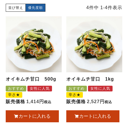
4
件中
1
-
4
件表示
並び替え
優先度順
オイキムチ甘口 500g
オイキムチ甘口 1kg
おすすめ
女性に人気
おすすめ
女性に人気
辛さ★
辛さ★
販売価格
1,414
販売価格
2,527
税込
税込
カートに入れる
カートに入れる