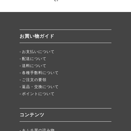
牡蠣ジュルカレー、絶品中の絶品!
絶品チャーシュー、おすすめ！
無添加キムチスパイス」ふりキム、大好評！
「頂・その先」圧倒的美味！
お買い物ガイド
★当店キムチが免疫に良い理由
お支払いについて
配送について
送料について
各種手数料について
ご注文の要領
返品・交換について
ポイントについて
コンテンツ
キムチ屋の読み物