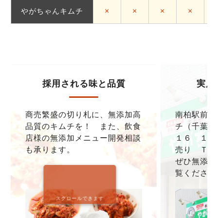
やがちゃんキムチ
×
×
×
×
採用される味と品質
実店
商売繁盛の切り札に、無添加高
南柏駅前本
品質のキムチを！ また、飲食
チ（千葉県
店様の無添加メニュー開発相談
１６ １F
も承ります。
売り ＴＥＬ0
ぜひ無添加
覧ください
スクロールできます