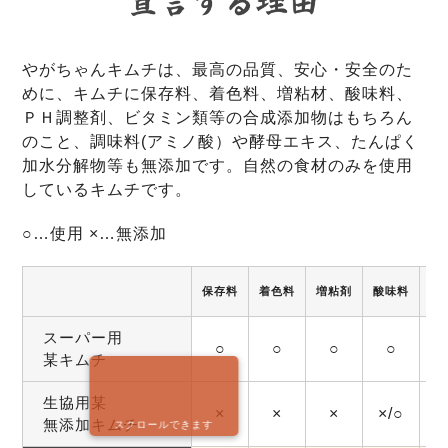
やがちゃんキムチは、最高の品質、安心・安全のた
めに、キムチに保存料、着色料、増粘材、酸味料、
ＰＨ調整剤、ビタミン類等の合成添加物はもちろん
のこと、調味料(アミノ酸）や酵母エキス、たんぱく
加水分解物等も無添加です。自然の食材のみを使用
しているキムチです。
○…使用 ×…無添加
保存料
着色料
増粘剤
酸味料
調
スーパー用
○
○
○
○
某キムチ
生協用某
×
×
×
×/○
無添加キムチ
スクロールできます