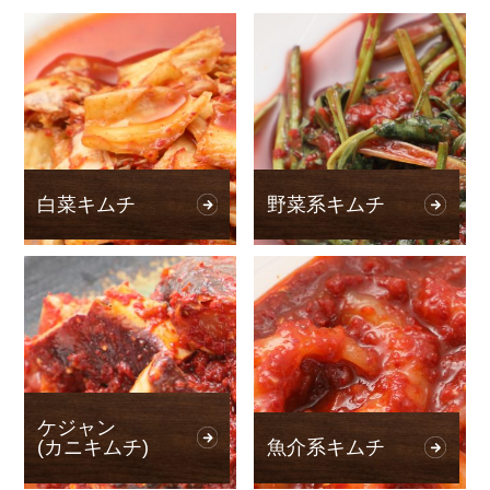
白菜キムチ
野菜系キムチ
ケジャン
(カニキムチ)
魚介系キムチ