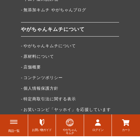
無添加キムチ やがちゃんブログ
やがちゃんキムチについて
やがちゃんキムチについて
原材料について
店舗概要
コンテンツポリシー
個人情報保護方針
特定商取引法に関する表示
お笑いコンビ「ヤッホイ」を応援しています
お買い物ガイド
やがちゃん
ログイン
カート
商品一覧
©author Toshikazu Yagasaki Copyright © 2022
キムチ
WATAMAN,CO. All Rights Reserved