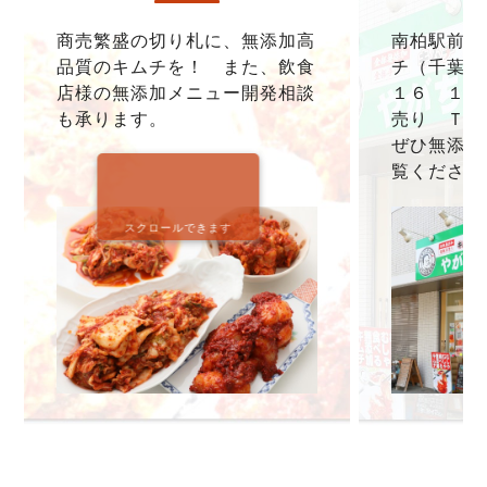
商売繁盛の切り札に、無添加高
南柏駅前本
品質のキムチを！ また、飲食
チ（千葉県
店様の無添加メニュー開発相談
１６ １F
も承ります。
売り ＴＥＬ0
ぜひ無添加
覧ください
スクロールできます