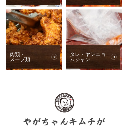
肉類・
タレ・ヤンニョ
スープ類
ムジャン