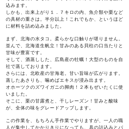
込みます。
しかも、出来上がり１．７キロの内、魚介類や栗など
の具材の重さは。半分以上！これでもか、というほど
に材料を詰め込みました。
まず、北海の水タコ。柔らかな口触りが堪りません。
並んで、北海道生帆立！甘みのある貝柱の口当たりと
甘味が豊富です。
そして、酒蒸しした、広島産の牡蠣！大型のものを自
社で蒸しております。
さらには、北欧産の甘海老。甘い旨味が広がります。
蒸したあさりも、噛めばエキスが浸み出ます。
オホーツクのズワイガニの脚肉！２本もぜいたくに使
いました。
そこに、栗の甘露煮と、干しレーズン！甘みと酸味
が、全体の味をグレードアップします。
この作業を、もちろん手作業でやりますが、一人の職
人が集中してかかりきりになっても、具の詰込みとパ