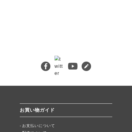
🔍 検索
熊本地震義援金について
キムチバイキングはお得です！
牡蠣ジュルカレー、絶品中の絶品!
絶品チャーシュー、おすすめ！
無添加キムチスパイス」ふりキム、大好評！
「頂・その先」圧倒的美味！
お買い物ガイド
★当店キムチが免疫に良い理由
お支払いについて