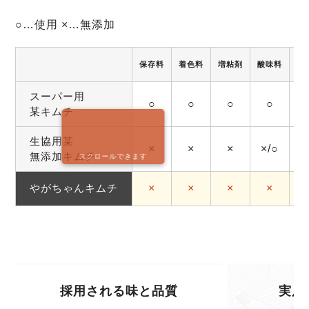
○…使用 ×…無添加
保存料
着色料
増粘剤
酸味料
調
スーパー用
○
○
○
○
某キムチ
生協用某
×
×
×
×/○
無添加キムチ
スクロールできます
やがちゃんキムチ
×
×
×
×
採用される味と品質
実店