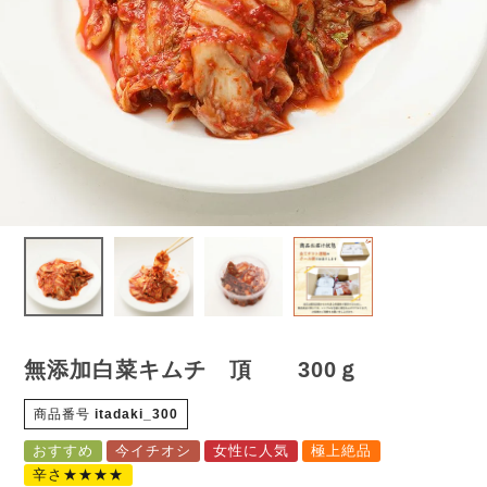
無添加白菜キムチ 頂 300ｇ
商品番号
itadaki_300
おすすめ
今イチオシ
女性に人気
極上絶品
辛さ★★★★