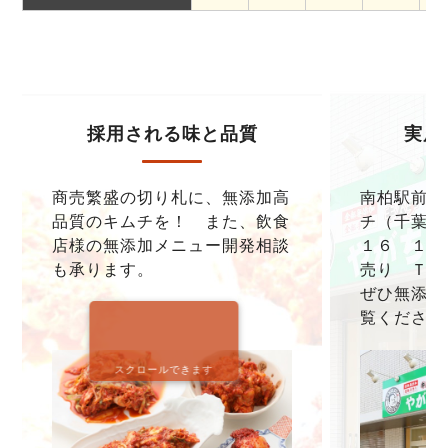
採用される味と品質
実店
商売繁盛の切り札に、無添加高
南柏駅前本
品質のキムチを！ また、飲食
チ（千葉県
店様の無添加メニュー開発相談
１６ １F
も承ります。
売り ＴＥＬ0
ぜひ無添加
覧ください
スクロールできます