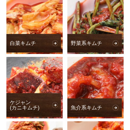
白菜キムチ
野菜系キムチ
ケジャン
(カニキムチ)
魚介系キムチ