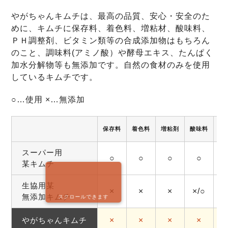
やがちゃんキムチは、最高の品質、安心・安全のた
めに、キムチに保存料、着色料、増粘材、酸味料、
ＰＨ調整剤、ビタミン類等の合成添加物はもちろん
のこと、調味料(アミノ酸）や酵母エキス、たんぱく
加水分解物等も無添加です。自然の食材のみを使用
しているキムチです。
○…使用 ×…無添加
保存料
着色料
増粘剤
酸味料
調
スーパー用
○
○
○
○
某キムチ
生協用某
×
×
×
×/○
無添加キムチ
スクロールできます
やがちゃんキムチ
×
×
×
×