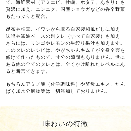
て、海鮮素材（アミエビ、牡蠣、ホタテ、あさり）も
贅沢に加え、ニンニク、国産ショウガなどの香辛野菜
もたっぷりと配合。
昆布や椎茸、イワシから取る自家製和風だしに加え、
味噌や醤油ベースの別タレ（すべて自家製）も加え、
さらには、リンゴやレモンの生絞り果汁も加えます。
このタレのレシピは、やがちゃんキムチが全身全霊を
傾けて作ったもので、寸分の隙間もありません。世に
ある他の全てのタレとは、全くかけ離れたレベルにあ
ると断言できます。
もちろんアミノ酸（化学調味料）や酵母エキス、たん
ぱく加水分解物等は一切添加しておりません。
味わいの特徴