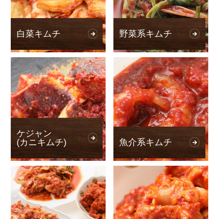
白菜キムチ
野菜系キムチ
ケジャン
(カニキムチ)
魚介系キムチ