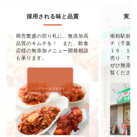
採用される味と品質
実店
商売繁盛の切り札に、無添加高
南柏駅前本
品質のキムチを！ また、飲食
チ（千葉県
店様の無添加メニュー開発相談
１６ １F
も承ります。
売り ＴＥＬ0
ぜひ無添加
覧ください
スクロールできます