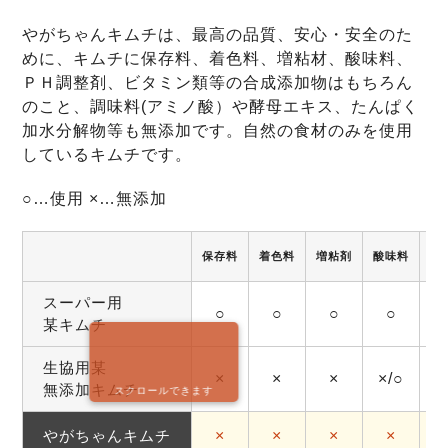
やがちゃんキムチは、最高の品質、安心・安全のた
めに、キムチに保存料、着色料、増粘材、酸味料、
ＰＨ調整剤、ビタミン類等の合成添加物はもちろん
のこと、調味料(アミノ酸）や酵母エキス、たんぱく
加水分解物等も無添加です。自然の食材のみを使用
しているキムチです。
○…使用 ×…無添加
保存料
着色料
増粘剤
酸味料
調
スーパー用
○
○
○
○
某キムチ
生協用某
×
×
×
×/○
無添加キムチ
スクロールできます
やがちゃんキムチ
×
×
×
×