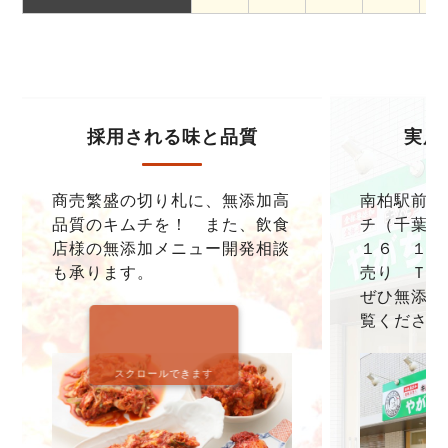
採用される味と品質
実店
商売繁盛の切り札に、無添加高
南柏駅前本
品質のキムチを！ また、飲食
チ（千葉県
店様の無添加メニュー開発相談
１６ １F
も承ります。
売り ＴＥＬ0
ぜひ無添加
覧ください
スクロールできます