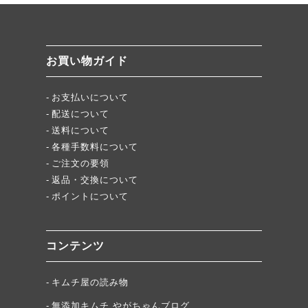
絶品チャーシュー、おすすめ！
無添加キムチスパイス」ふりキム、大好評！
「頂・その先」圧倒的美味！
お買い物ガイド
★当店キムチが免疫に良い理由
お支払いについて
配送について
送料について
各種手数料について
ご注文の要領
返品・交換について
ポイントについて
コンテンツ
キムチ屋の読み物
無添加キムチ やがちゃんブログ