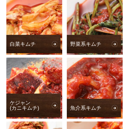
白菜キムチ
野菜系キムチ
ケジャン
(カニキムチ)
魚介系キムチ