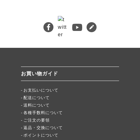
🔍 検索
熊本地震義援金について
キムチバイキングはお得です！
牡蠣ジュルカレー、絶品中の絶品!
絶品チャーシュー、おすすめ！
無添加キムチスパイス」ふりキム、大好評！
「頂・その先」圧倒的美味！
お買い物ガイド
★当店キムチが免疫に良い理由
お支払いについて
配送について
送料について
各種手数料について
ご注文の要領
返品・交換について
ポイントについて