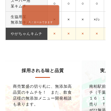
スーパー用
○
○
○
○
某キムチ
生協用某
×
×
×
×/○
無添加キムチ
スクロールできます
やがちゃんキムチ
×
×
×
×
採用される味と品質
実店
商売繁盛の切り札に、無添加高
南柏駅前本
品質のキムチを！ また、飲食
チ（千葉県
店様の無添加メニュー開発相談
１６ １F
も承ります。
売り ＴＥＬ0
ぜひ無添加