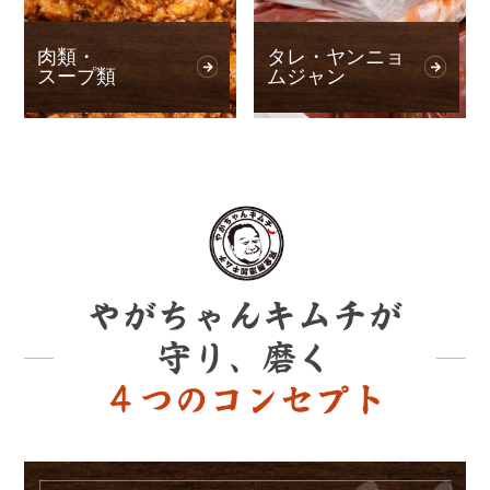
肉類・
タレ・ヤンニョ
スープ類
ムジャン