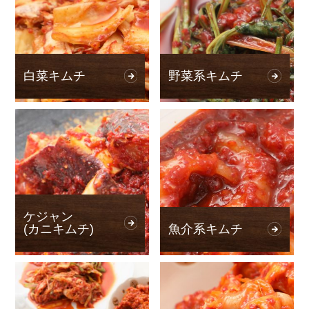
白菜キムチ
野菜系キムチ
ケジャン
(カニキムチ)
魚介系キムチ