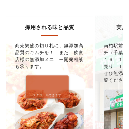
採用される味と品質
実店
商売繁盛の切り札に、無添加高
南柏駅前本
品質のキムチを！ また、飲食
チ（千葉県
店様の無添加メニュー開発相談
１６ １F
も承ります。
売り ＴＥＬ0
ぜひ無添加
覧ください
スクロールできます