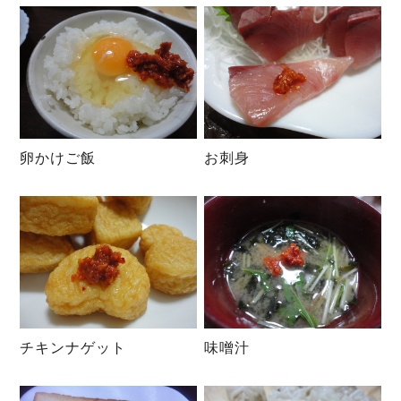
卵かけご飯
お刺身
チキンナゲット
味噌汁