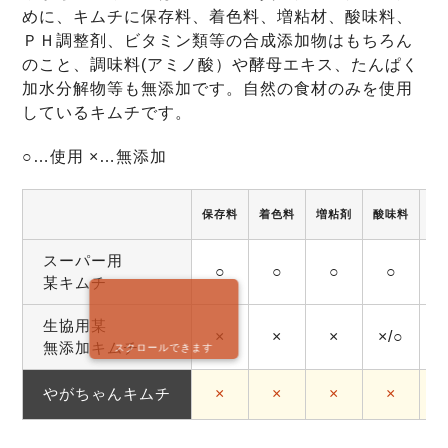
めに、キムチに保存料、着色料、増粘材、酸味料、
ＰＨ調整剤、ビタミン類等の合成添加物はもちろん
のこと、調味料(アミノ酸）や酵母エキス、たんぱく
加水分解物等も無添加です。自然の食材のみを使用
しているキムチです。
○…使用 ×…無添加
保存料
着色料
増粘剤
酸味料
調
スーパー用
○
○
○
○
某キムチ
生協用某
×
×
×
×/○
無添加キムチ
スクロールできます
やがちゃんキムチ
×
×
×
×