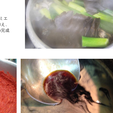
ミエ
加え、
の完成