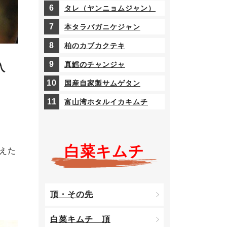
タレ（ヤンニョムジャン）
本タラバガニケジャン
柏のカブカクテキ
真鱈のチャンジャ
入
国産自家製サムゲタン
富山湾ホタルイカキムチ
白菜キムチ
えた
頂・その先
白菜キムチ 頂