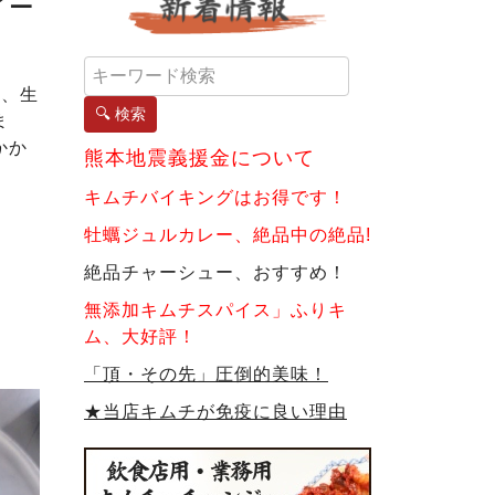
く、生
🔍 検索
ま
かか
熊本地震義援金について
キムチバイキングはお得です！
牡蠣ジュルカレー、絶品中の絶品!
絶品チャーシュー、おすすめ！
無添加キムチスパイス」ふりキ
ム、大好評！
「頂・その先」圧倒的美味！
★当店キムチが免疫に良い理由