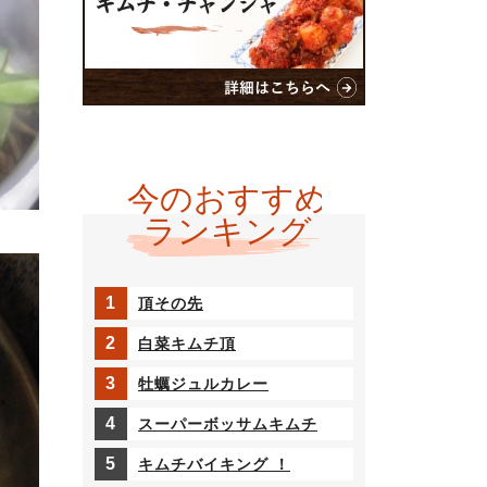
頂その先
白菜キムチ頂
牡蠣ジュルカレー
スーパーボッサムキムチ
キムチバイキング ！