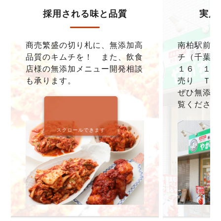
採用される味と品質
実店
商売繁盛の切り札に、無添加高
南柏駅前本
品質のキムチを！ また、飲食
チ（千葉県
店様の無添加メニュー開発相談
１６ １F
も承ります。
売り ＴＥＬ0
ぜひ無添加
覧ください
スクロールできます