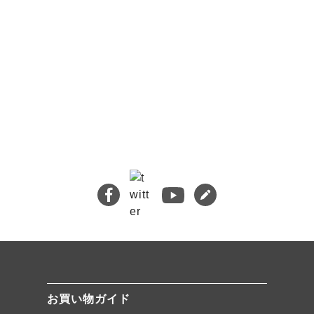
🔍 検索
熊本地震義援金について
キムチバイキングはお得です！
牡蠣ジュルカレー、絶品中の絶品!
絶品チャーシュー、おすすめ！
無添加キムチスパイス」ふりキム、大好評！
「頂・その先」圧倒的美味！
お買い物ガイド
★当店キムチが免疫に良い理由