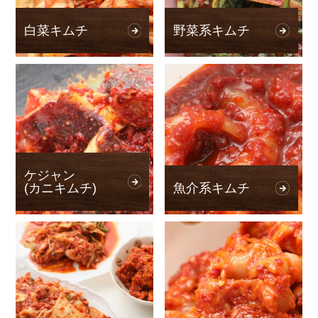
白菜キムチ
野菜系キムチ
ケジャン
(カニキムチ)
魚介系キムチ