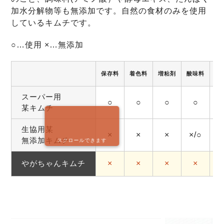
加水分解物等も無添加です。自然の食材のみを使用
しているキムチです。
○…使用 ×…無添加
保存料
着色料
増粘剤
酸味料
調
スーパー用
○
○
○
○
某キムチ
生協用某
×
×
×
×/○
無添加キムチ
スクロールできます
やがちゃんキムチ
×
×
×
×