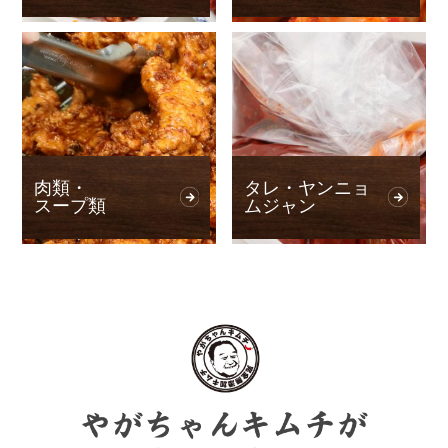
肉類・
タレ・ヤンニョ
スープ類
ムジャン