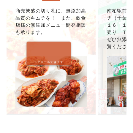
商売繁盛の切り札に、無添加高
南柏駅前本
品質のキムチを！ また、飲食
チ（千葉県
店様の無添加メニュー開発相談
１６ １F
も承ります。
売り ＴＥＬ0
ぜひ無添加
覧ください
スクロールできます