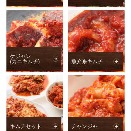
ケジャン
(カニキムチ)
魚介系キムチ
キムチセット
チャンジャ