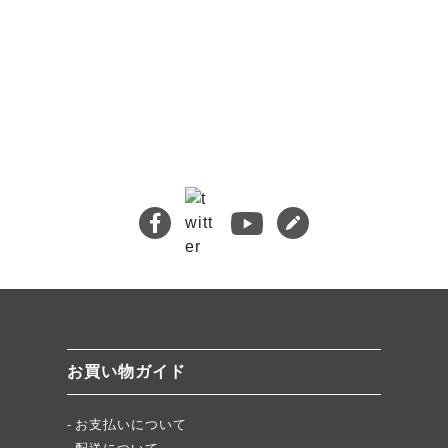
🔍 検索
熊本地震義援金について
キムチバイキングはお得です！
牡蠣ジュルカレー、絶品中の絶品!
絶品チャーシュー、おすすめ！
無添加キムチスパイス」ふりキム、大好評！
「頂・その先」圧倒的美味！
お買い物ガイド
★当店キムチが免疫に良い理由
お支払いについて