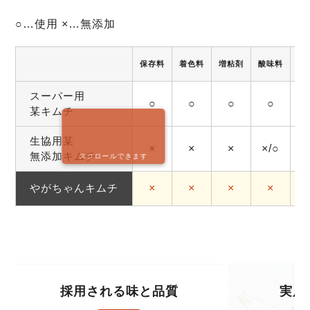
○…使用 ×…無添加
保存料
着色料
増粘剤
酸味料
調
スーパー用
○
○
○
○
某キムチ
生協用某
×
×
×
×/○
無添加キムチ
スクロールできます
やがちゃんキムチ
×
×
×
×
採用される味と品質
実店