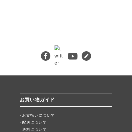
🔍 検索
熊本地震義援金について
キムチバイキングはお得です！
牡蠣ジュルカレー、絶品中の絶品!
絶品チャーシュー、おすすめ！
無添加キムチスパイス」ふりキム、大好評！
「頂・その先」圧倒的美味！
お買い物ガイド
★当店キムチが免疫に良い理由
お支払いについて
配送について
送料について