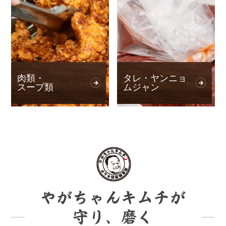
肉類・
タレ・ヤンニョ
スープ類
ムジャン