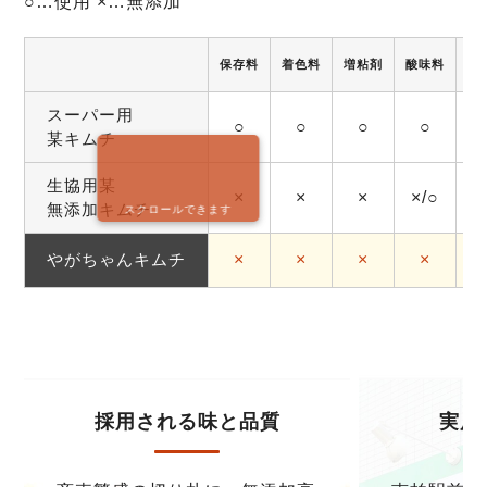
○…使用 ×…無添加
保存料
着色料
増粘剤
酸味料
調
スーパー用
○
○
○
○
某キムチ
生協用某
×
×
×
×/○
無添加キムチ
スクロールできます
やがちゃんキムチ
×
×
×
×
採用される味と品質
実店