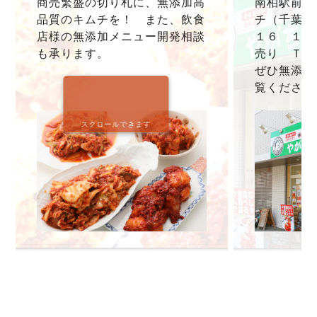
商売繁盛の切り札に、無添加高
南柏駅前本
品質のキムチを！ また、飲食
チ（千葉県
店様の無添加メニュー開発相談
１６ １F
も承ります。
売り ＴＥＬ0
ぜひ無添加
覧ください
スクロールできます