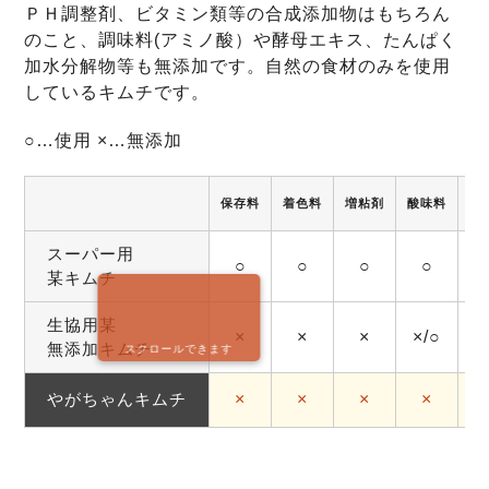
ＰＨ調整剤、ビタミン類等の合成添加物はもちろん
のこと、調味料(アミノ酸）や酵母エキス、たんぱく
加水分解物等も無添加です。自然の食材のみを使用
しているキムチです。
○…使用 ×…無添加
保存料
着色料
増粘剤
酸味料
調
スーパー用
○
○
○
○
某キムチ
生協用某
×
×
×
×/○
無添加キムチ
スクロールできます
やがちゃんキムチ
×
×
×
×