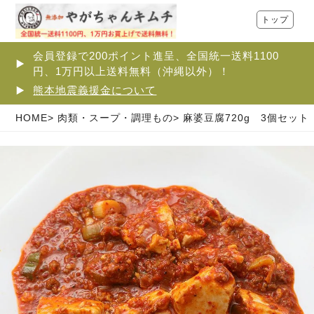
トップ
会員登録で200ポイント進呈、全国統一送料1100
円、1万円以上送料無料（沖縄以外）！
熊本地震義援金について
HOME
肉類・スープ・調理もの
麻婆豆腐720g 3個セット