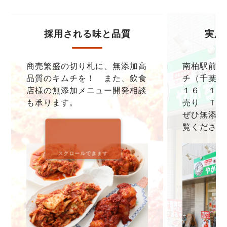
採用される味と品質
実店
商売繁盛の切り札に、無添加高
南柏駅前本
品質のキムチを！ また、飲食
チ（千葉県
店様の無添加メニュー開発相談
１６ １F
も承ります。
売り ＴＥＬ0
ぜひ無添加
覧ください
スクロールできます