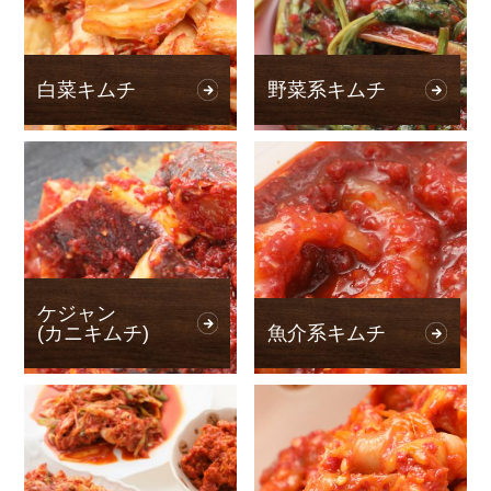
白菜キムチ
野菜系キムチ
ケジャン
(カニキムチ)
魚介系キムチ