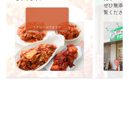
ぜひ無添加
覧ください
スクロールできます