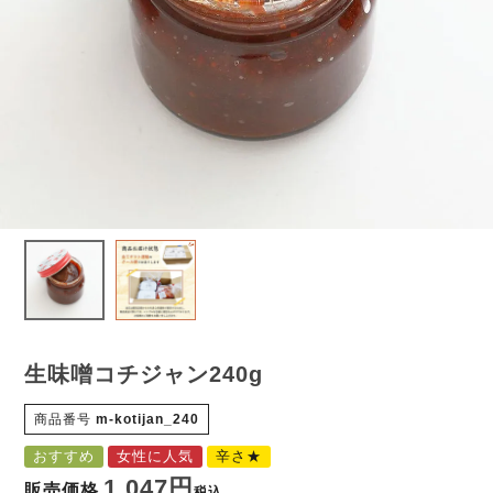
生味噌コチジャン240g
商品番号
m-kotijan_240
おすすめ
女性に人気
辛さ★
1,047
販売価格
税込