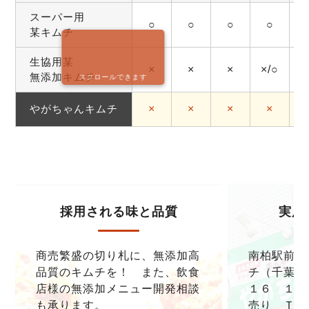
スーパー用
○
○
○
○
某キムチ
生協用某
×
×
×
×/○
無添加キムチ
スクロールできます
やがちゃんキムチ
×
×
×
×
採用される味と品質
実店
商売繁盛の切り札に、無添加高
南柏駅前本
品質のキムチを！ また、飲食
チ（千葉県
店様の無添加メニュー開発相談
１６ １F
も承ります。
売り ＴＥＬ0