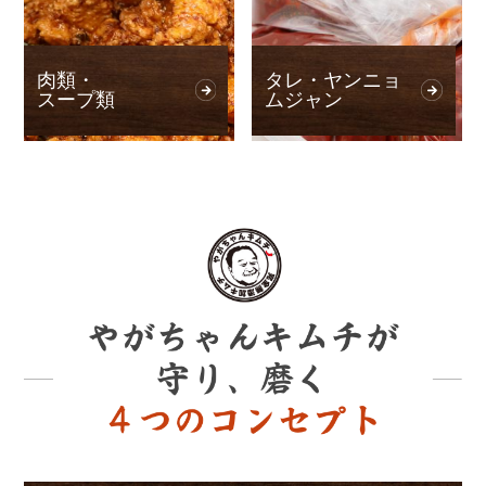
肉類・
タレ・ヤンニョ
スープ類
ムジャン