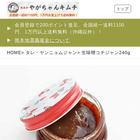
トップ
会員登録で200ポイント進呈、全国統一送料1100
円、1万円以上送料無料（沖縄以外）！
熊本地震義援金について
HOME
タレ・ヤンニョムジャン
生味噌コチジャン240g