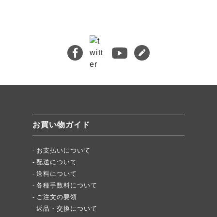
🔍 検索
熊本地震義援金について
キムチバイキングはお得です！
牡蠣ジュルカレー、絶品中の絶品!
絶品チャーシュー、おすすめ！
無添加キムチスパイス」ふりキム、大好評！
「頂・その先」圧倒的美味！
お買い物ガイド
★当店キムチが免疫に良い理由
お支払いについて
配送について
送料について
各種手数料について
ご注文の要領
返品・交換について