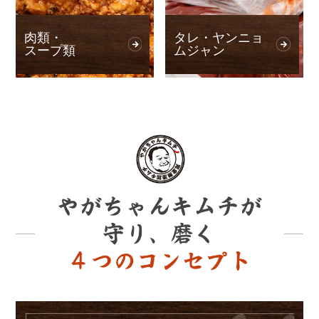
肉類・
タレ・ヤンニョ
スープ類
ムジャン