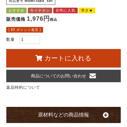
商品番号
momi-tuke_set
おすすめ
今イチオシ
女性に人気
辛さ★
1,976
販売価格
税込
[
37
ポイント進呈 ]
カートに入れる
商品についてのお問い合わせ
返品特約について
原材料などの商品情報