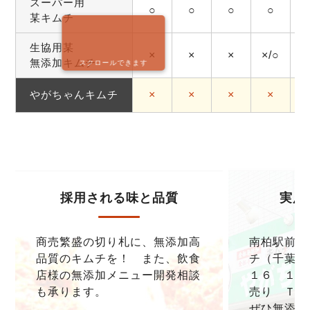
スーパー用
○
○
○
○
某キムチ
生協用某
×
×
×
×/○
無添加キムチ
スクロールできます
やがちゃんキムチ
×
×
×
×
採用される味と品質
実店
商売繁盛の切り札に、無添加高
南柏駅前本
品質のキムチを！ また、飲食
チ（千葉県
店様の無添加メニュー開発相談
１６ １F
も承ります。
売り ＴＥＬ0
ぜひ無添加