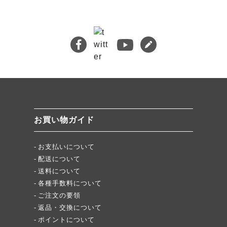
🔍 検索
熊本地震義援金について
キムチバイキングはお得です！
牡蠣ジュルカレー、絶品中の絶品!
絶品チャーシュー、おすすめ！
無添加キムチスパイス」ふりキム、大好評！
「頂・その先」圧倒的美味！
お買い物ガイド
★当店キムチが免疫に良い理由
お支払いについて
配送について
送料について
各種手数料について
ご注文の要領
返品・交換について
ポイントについて