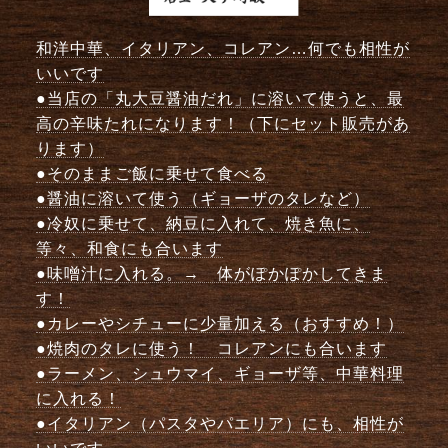
和洋中華、イタリアン、コレアン…何でも相性が
いいです
●当店の「丸大豆醤油だれ」に溶いて使うと、最
高の辛味たれになります！（下にセット販売があ
ります）
●そのままご飯に乗せて食べる
●醤油に溶いて使う（ギョーザのタレなど）
●冷奴に乗せて、納豆に入れて、焼き魚に、
等々、和食にも合います
●味噌汁に入れる。→ 体がぽかぽかしてきま
す！
●カレーやシチューに少量加える（おすすめ！）
●焼肉のタレに使う！ コレアンにも合います
●ラーメン、シュウマイ、ギョーザ等、中華料理
に入れる！
●イタリアン（パスタやパエリア）にも、相性が