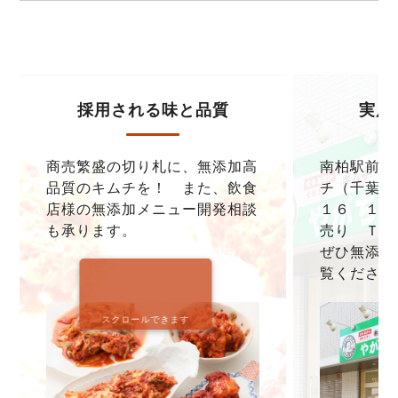
採用される味と品質
実店
商売繁盛の切り札に、無添加高
南柏駅前本
品質のキムチを！ また、飲食
チ（千葉県
店様の無添加メニュー開発相談
１６ １F
も承ります。
売り ＴＥＬ0
ぜひ無添加
覧ください
スクロールできます