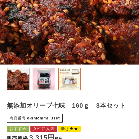
無添加オリーブ七味 160ｇ 3本セット
商品番号
o-shichimi_3set
おすすめ
女性に人気
辛さ★★
3,315
販売価格
税込