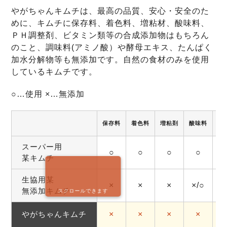
やがちゃんキムチは、最高の品質、安心・安全のた
めに、キムチに保存料、着色料、増粘材、酸味料、
ＰＨ調整剤、ビタミン類等の合成添加物はもちろん
のこと、調味料(アミノ酸）や酵母エキス、たんぱく
加水分解物等も無添加です。自然の食材のみを使用
しているキムチです。
○…使用 ×…無添加
保存料
着色料
増粘剤
酸味料
調
スーパー用
○
○
○
○
某キムチ
生協用某
×
×
×
×/○
無添加キムチ
スクロールできます
やがちゃんキムチ
×
×
×
×