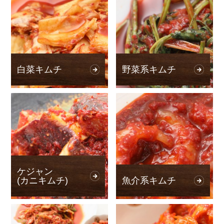
白菜キムチ
野菜系キムチ
ケジャン
(カニキムチ)
魚介系キムチ