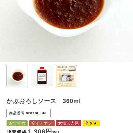
かぶおろしソース 360ml
商品番号
oroshi_360
おすすめ
今イチオシ
女性に人気
辛さ★
1,306
販売価格
税込