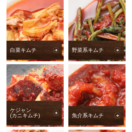
白菜キムチ
野菜系キムチ
ケジャン
(カニキムチ)
魚介系キムチ