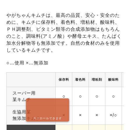
やがちゃんキムチは、最高の品質、安心・安全のた
めに、キムチに保存料、着色料、増粘材、酸味料、
ＰＨ調整剤、ビタミン類等の合成添加物はもちろん
のこと、調味料(アミノ酸）や酵母エキス、たんぱく
加水分解物等も無添加です。自然の食材のみを使用
しているキムチです。
○…使用 ×…無添加
保存料
着色料
増粘剤
酸味料
調
スーパー用
○
○
○
○
某キムチ
生協用某
×
×
×
×/○
無添加キムチ
スクロールできます