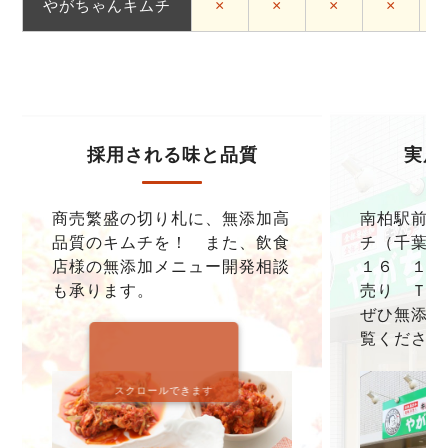
やがちゃんキムチ
×
×
×
×
採用される味と品質
実店
商売繁盛の切り札に、無添加高
南柏駅前本
品質のキムチを！ また、飲食
チ（千葉県
店様の無添加メニュー開発相談
１６ １F
も承ります。
売り ＴＥＬ0
ぜひ無添加
覧ください
スクロールできます