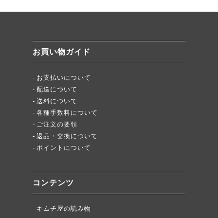
絶品チャーシュー、おすすめ！
無添加キムチスパイス」ふりキム、大好評！
「頂・その先」圧倒的美味！
お買い物ガイド
★当店キムチが免疫に良い理由
お支払いについて
配送について
送料について
各種手数料について
ご注文の要領
返品・交換について
ポイントについて
コンテンツ
キムチ屋の読み物