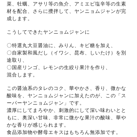
菜、牡蠣、アサリ等の魚介、アミエビ塩辛等の生素
材を配合、さらに攪拌して、ヤンニョムジャンが完
成します。
こうしてできたヤンニョムジャンに
〇特選丸大豆醤油に、みりん、キビ糖を加え、
〇自家製和風だし（イワシ、昆布、しいたけ）を別
途取り、
〇国産リンゴ、レモンの生絞り果汁を作り、
混合します。
この醤油系のタレのコク、華やかさ、香り、微かな
酸味を、ヤンニョムジャンに加えたのが、この「ス
ーパーヤンニョムジャン」です。
濃厚にしてまろやか、刺激的にして深い味わいとと
もに、奥深い甘味、非常に微かな果汁の酸味、華や
かな香りが感じられます。
食品添加物や酵母エキスはもちろん無添加です。