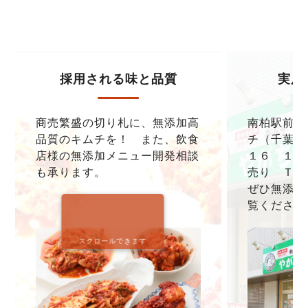
採用される味と品質
実店
商売繁盛の切り札に、無添加高
南柏駅前本
品質のキムチを！ また、飲食
チ（千葉県
店様の無添加メニュー開発相談
１６ １F
も承ります。
売り ＴＥＬ0
ぜひ無添加
覧ください
スクロールできます