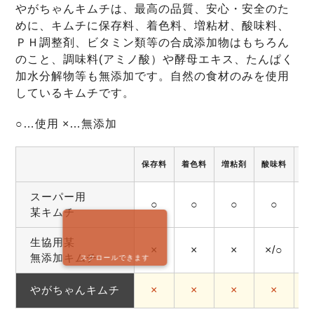
やがちゃんキムチは、最高の品質、安心・安全のた
めに、キムチに保存料、着色料、増粘材、酸味料、
ＰＨ調整剤、ビタミン類等の合成添加物はもちろん
のこと、調味料(アミノ酸）や酵母エキス、たんぱく
加水分解物等も無添加です。自然の食材のみを使用
しているキムチです。
○…使用 ×…無添加
保存料
着色料
増粘剤
酸味料
調
スーパー用
○
○
○
○
某キムチ
生協用某
×
×
×
×/○
無添加キムチ
スクロールできます
やがちゃんキムチ
×
×
×
×