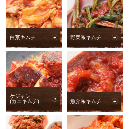
白菜キムチ
野菜系キムチ
ケジャン
(カニキムチ)
魚介系キムチ