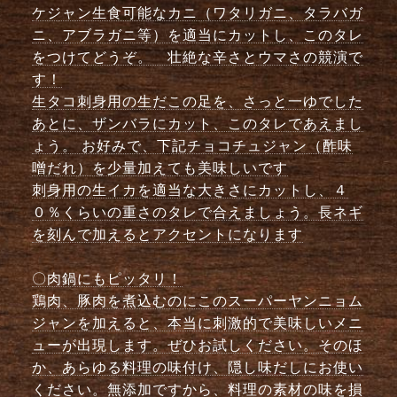
ケジャン生食可能なカニ（ワタリガニ、タラバガ
ニ、アブラガニ等）を適当にカットし、このタレ
をつけてどうぞ。 壮絶な辛さとウマさの競演で
す！
生タコ刺身用の生だこの足を、さっと一ゆでした
あとに、ザンバラにカット、このタレであえまし
ょう。 お好みで、下記チョコチュジャン（酢味
噌だれ）を少量加えても美味しいです
刺身用の生イカを適当な大きさにカットし、４
０％くらいの重さのタレで合えましょう。長ネギ
を刻んで加えるとアクセントになります
〇肉鍋にもピッタリ！
鶏肉、豚肉を煮込むのにこのスーパーヤンニョム
ジャンを加えると、本当に刺激的で美味しいメニ
ューが出現します。ぜひお試しください。そのほ
か、あらゆる料理の味付け、隠し味だしにお使い
ください。無添加ですから、料理の素材の味を損