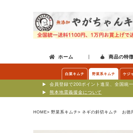
ホーム
商品の特
白菜キムチ
野菜系キムチ
ケジ
会員登録で200ポイント進呈、全国統
熊本地震義援金について
HOME
野菜系キムチ
ネギの斜切キムチ お徳用1