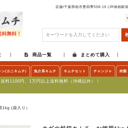
店舗/千葉県柏市豊四季508-16 (JR南柏駅前
徴
商品一覧
まとめて購入
ャン(カニキムチ)
魚介系キムチ
キムチセット
チャンジャ
肉類
一送料1100円、1万円以上送料無料（沖縄以外）！
kg (袋入り）