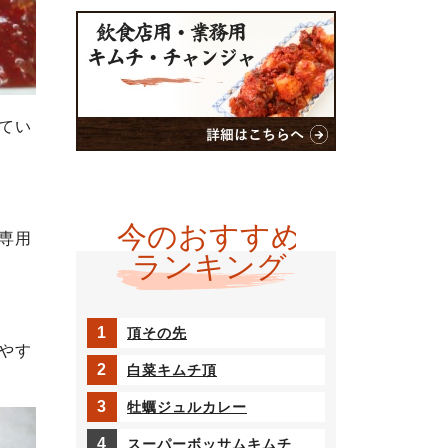
てい
専用
頂その先
やす
白菜キムチ頂
牡蠣ジュルカレー
スーパーボッサムキムチ