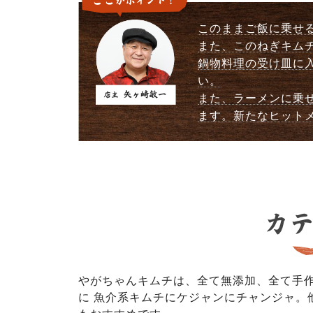
このままご飯に乗せ
また、このねぎキム
鍋物料理の受け皿に
い。
また、ラーメンに乗
ます。新たなヒット
やがちゃんキムチは、全て無添加、全て手
に 魚介系キムチにケジャンにチャンジャ。