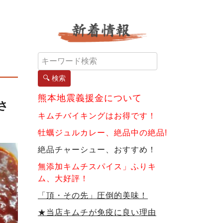
🔍 検索
熊本地震義援金について
さ
キムチバイキングはお得です！
牡蠣ジュルカレー、絶品中の絶品!
絶品チャーシュー、おすすめ！
無添加キムチスパイス」ふりキ
ム、大好評！
「頂・その先」圧倒的美味！
★当店キムチが免疫に良い理由