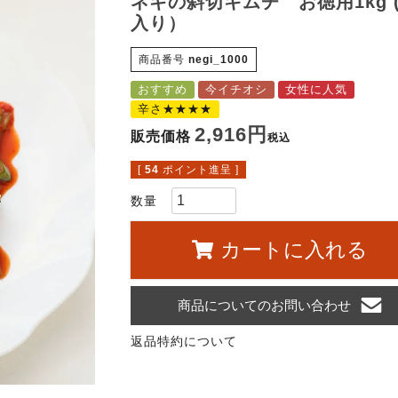
ネギの斜切キムチ お徳用1kg 
入り）
商品番号
negi_1000
おすすめ
今イチオシ
女性に人気
辛さ★★★★
2,916
販売価格
税込
[
54
ポイント進呈 ]
カートに入れる
商品についてのお問い合わせ
返品特約について