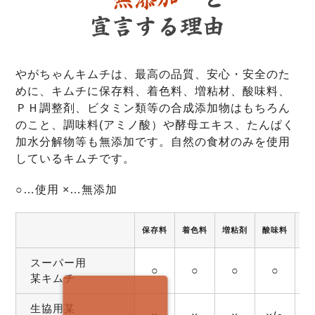
やがちゃんキムチは、最高の品質、安心・安全のた
めに、キムチに保存料、着色料、増粘材、酸味料、
ＰＨ調整剤、ビタミン類等の合成添加物はもちろん
のこと、調味料(アミノ酸）や酵母エキス、たんぱく
加水分解物等も無添加です。自然の食材のみを使用
しているキムチです。
○…使用 ×…無添加
保存料
着色料
増粘剤
酸味料
調
スーパー用
○
○
○
○
某キムチ
生協用某