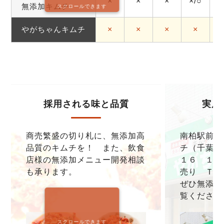
×
×
×
×/○
無添加キムチ
スクロールできます
やがちゃんキムチ
×
×
×
×
採用される味と品質
実店
商売繁盛の切り札に、無添加高
南柏駅前本
品質のキムチを！ また、飲食
チ（千葉県
店様の無添加メニュー開発相談
１６ １F
も承ります。
売り ＴＥＬ0
ぜひ無添加
覧ください
スクロールできます