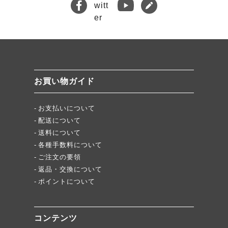
キムチバイキングはお得です！
牡蠣ジュルカレー、絶品中の絶品!
絶品チャーシュー、おすすめ！
無添加キムチスパイス」ふりキム、大好評！
「頂・その先」圧倒的美味！
お買い物ガイド
★当店キムチが免疫に良い理由
お支払いについて
配送について
送料について
各種手数料について
ご注文の要領
返品・交換について
ポイントについて
コンテンツ